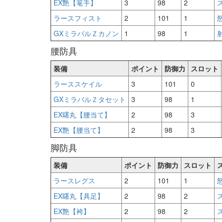
EX艶【篭手】
3
98
2
ス
ラースフィスト
2
101
1
怒
GXミラバルＺカノン
1
98
1
射
腰防具
装備
ポイント
防御力
スロット
ラーススケイル
3
101
0
GXミラバルＺタセット
3
98
1
EX曙丸【腰当て】
2
98
3
EX艶【腰当て】
2
98
3
脚防具
装備
ポイント
防御力
スロット
ラースレグス
2
101
1
怒
EX曙丸【具足】
2
98
2
ス
EX艶【袴】
2
98
2
ス