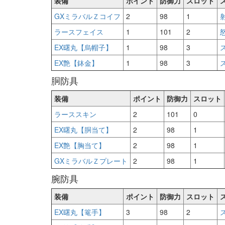
装備
ポイント
防御力
スロット
GXミラバルＺコイフ
2
98
1
射
ラースフェイス
1
101
2
怒
EX曙丸【烏帽子】
1
98
3
ス
EX艶【鉢金】
1
98
3
ス
胴防具
装備
ポイント
防御力
スロット
ラーススキン
2
101
0
EX曙丸【胴当て】
2
98
1
EX艶【胸当て】
2
98
1
GXミラバルＺプレート
2
98
1
腕防具
装備
ポイント
防御力
スロット
EX曙丸【篭手】
3
98
2
ス