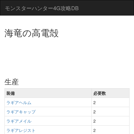
モンスターハンター4G攻略DB
海竜の高電殻
生産
装備
必要数
ラギアヘルム
2
ラギアキャップ
2
ラギアメイル
2
ラギアレジスト
2