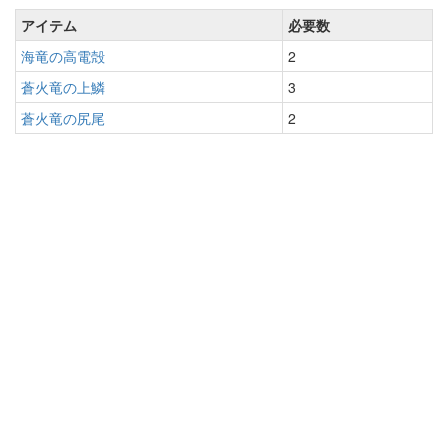
アイテム
必要数
海竜の高電殻
2
蒼火竜の上鱗
3
蒼火竜の尻尾
2