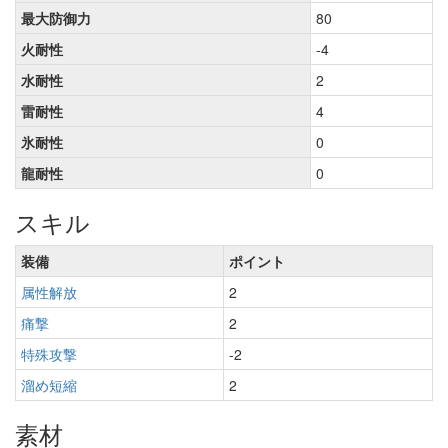
最大防御力
80
火耐性
-4
水耐性
2
雷耐性
4
氷耐性
0
龍耐性
0
スキル
装備
ポイント
属性解放
2
痛撃
2
特殊攻撃
-2
溜め短縮
2
素材