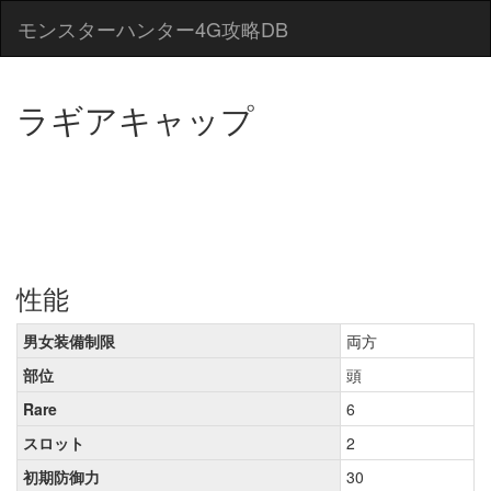
モンスターハンター4G攻略DB
ラギアキャップ
性能
男女装備制限
両方
部位
頭
Rare
6
スロット
2
初期防御力
30