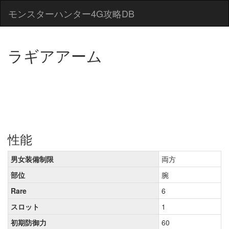
モンスターハンター4G攻略DB
ラギアアーム
性能
男女装備制限
両方
部位
腕
Rare
6
スロット
1
初期防御力
60