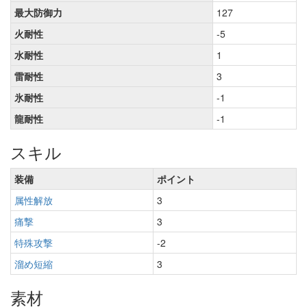
最大防御力
127
火耐性
-5
水耐性
1
雷耐性
3
氷耐性
-1
龍耐性
-1
スキル
装備
ポイント
属性解放
3
痛撃
3
特殊攻撃
-2
溜め短縮
3
素材