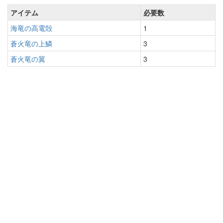
アイテム
必要数
海竜の高電殻
1
蒼火竜の上鱗
3
蒼火竜の翼
3