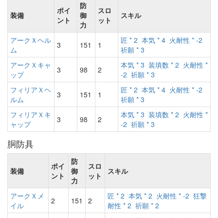
防
ポイ
スロ
装備
御
スキル
ント
ット
力
アークＸヘル
匠 * 2
本気 * 4
火耐性 * -2
3
151
1
ム
祈願 * 3
アークＸキャ
本気 * 3
装填数 * 2
火耐性 *
3
98
2
ップ
-2
祈願 * 3
フィリアＸヘ
匠 * 2
本気 * 4
火耐性 * -2
3
151
1
ルム
祈願 * 3
フィリアＸキ
本気 * 3
装填数 * 2
火耐性 *
3
98
2
ャップ
-2
祈願 * 3
胴防具
防
ポイ
スロ
装備
御
スキル
ント
ット
力
アークＸメ
匠 * 2
本気 * 2
火耐性 * -2
狂撃
2
151
2
イル
耐性 * 2
祈願 * 2