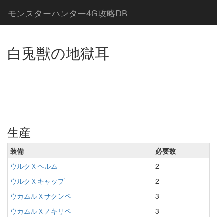
モンスターハンター4G攻略DB
白兎獣の地獄耳
生産
装備
必要数
ウルクＸヘルム
2
ウルクＸキャップ
2
ウカムルＸサクンペ
3
ウカムルＸノキリペ
3