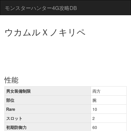
モンスターハンター4G攻略DB
ウカムルＸノキリペ
性能
男女装備制限
両方
部位
腕
Rare
10
スロット
2
初期防御力
60