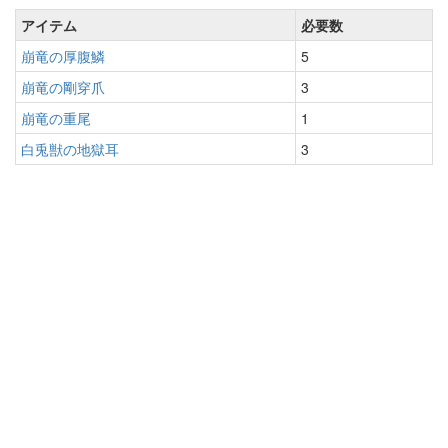
アイテム
必要数
崩竜の厚腹鱗
5
崩竜の剛穿爪
3
崩竜の重尾
1
白兎獣の地獄耳
3