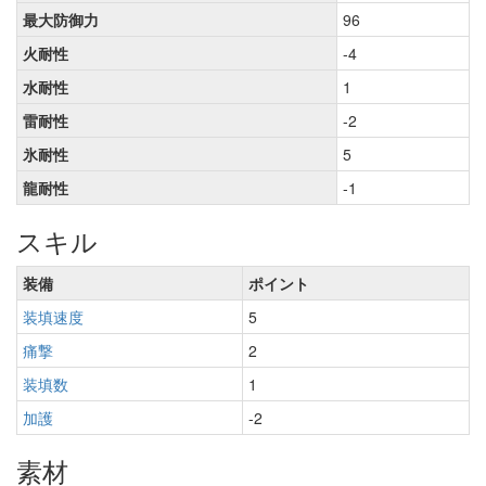
最大防御力
96
火耐性
-4
水耐性
1
雷耐性
-2
氷耐性
5
龍耐性
-1
スキル
装備
ポイント
装填速度
5
痛撃
2
装填数
1
加護
-2
素材