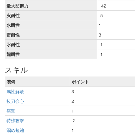
最大防御力
142
火耐性
-5
水耐性
1
雷耐性
3
氷耐性
-1
龍耐性
-1
スキル
装備
ポイント
属性解放
3
抜刀会心
2
痛撃
1
特殊攻撃
-2
溜め短縮
1