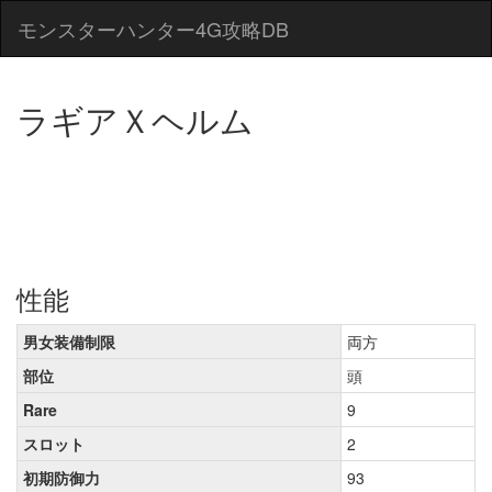
モンスターハンター4G攻略DB
ラギアＸヘルム
性能
男女装備制限
両方
部位
頭
Rare
9
スロット
2
初期防御力
93