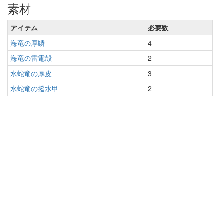
素材
アイテム
必要数
海竜の厚鱗
4
海竜の雷電殻
2
水蛇竜の厚皮
3
水蛇竜の撥水甲
2