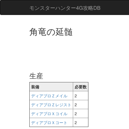
モンスターハンター4G攻略DB
角竜の延髄
生産
装備
必要数
ディアブロＺメイル
2
ディアブロＺレジスト
2
ディアブロＸコイル
2
ディアブロＸコート
2