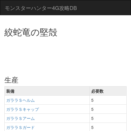
モンスターハンター4G攻略DB
絞蛇竜の堅殻
生産
装備
必要数
ガララＳヘルム
5
ガララＳキャップ
5
ガララＳアーム
5
ガララＳガード
5