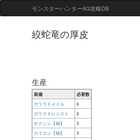
モンスターハンター4G攻略DB
絞蛇竜の厚皮
生産
装備
必要数
ガララＸメイル
6
ガララＸレジスト
6
ホクシン【袖】
3
カイエン【袖】
3