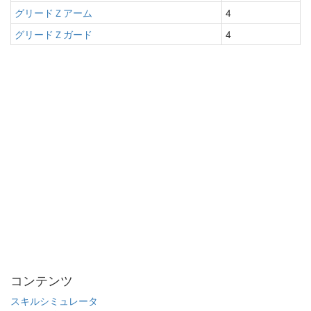
グリードＺアーム
4
グリードＺガード
4
コンテンツ
スキルシミュレータ