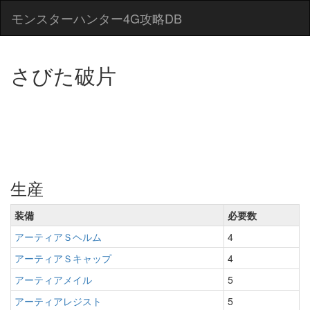
モンスターハンター4G攻略DB
さびた破片
生産
装備
必要数
アーティアＳヘルム
4
アーティアＳキャップ
4
アーティアメイル
5
アーティアレジスト
5