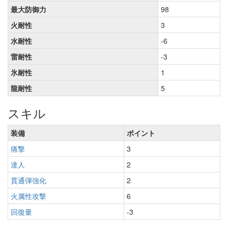
最大防御力
98
火耐性
3
水耐性
-6
雷耐性
-3
氷耐性
1
龍耐性
5
スキル
装備
ポイント
痛撃
3
達人
2
貫通弾強化
2
火属性攻撃
6
回復量
-3