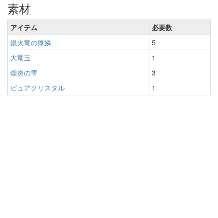
素材
アイテム
必要数
銀火竜の厚鱗
5
大竜玉
1
煌炎の雫
3
ピュアクリスタル
1