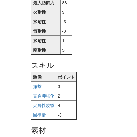
最大防御力
83
火耐性
3
水耐性
-6
雷耐性
-3
氷耐性
1
龍耐性
5
スキル
装備
ポイント
痛撃
3
貫通弾強化
2
火属性攻撃
4
回復量
-3
素材