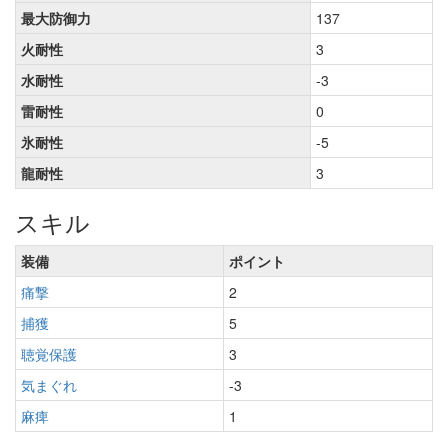
最大防御力
137
火耐性
3
水耐性
-3
雷耐性
0
氷耐性
-5
龍耐性
3
スキル
装備
ポイント
痛撃
2
捕獲
5
聴覚保護
3
気まぐれ
-3
麻痺
1