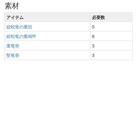
素材
アイテム
必要数
絞蛇竜の重殻
5
絞蛇竜の重鳴甲
6
重竜骨
3
堅竜骨
3