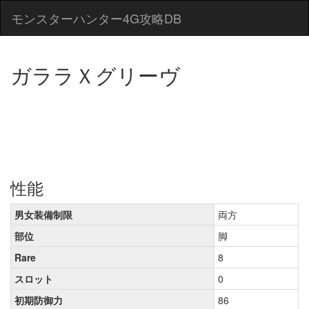
モンスターハンター4G攻略DB
ガララＸグリーヴ
性能
男女装備制限
両方
部位
脚
Rare
8
スロット
0
初期防御力
86